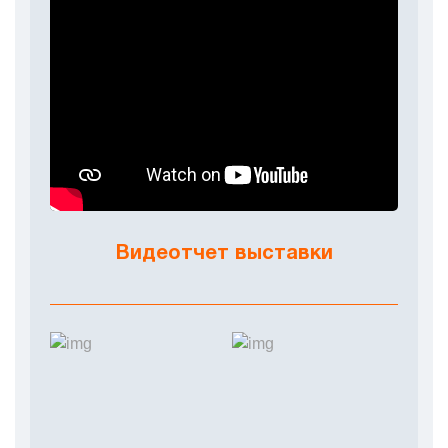
• Инструмент для заточки цепей
• Стеклорезы
• Ножницы ручные по металлу
• Труборезы
• Ножи ручные
• Вышки туры
• Демонтажный инструмент
• Пистолеты для герметики
• Пистолеты для монтажной пены
• Просекатели
• Подставки монтажные
• Стрипперы
• Шпильковерты
Видеотчет выставки
• Крюки вязальные
• Фонари налобные