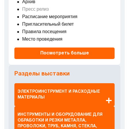
Архив
РАСПИСАНИЕ МЕРОПРИЯТИЯ
Пресс релиз
Расписание мероприятия
ПРИГЛАСИТЕЛЬНЫЙ БИЛЕТ
Пригласительный билет
Правила посещения
ПРАВИЛА ПОСЕЩЕНИЯ
Место проведения
МЕСТО ПРОВЕДЕНИЯ
Посмотреть больше
Разделы выставки
ЭЛЕКТРОИНСТРУМЕНТ И РАСХОДНЫЕ
МАТЕРИАЛЫ
• Дисковые пилы для аккумуляторов
• Циркулярные пилы
ИНСТРУМЕНТЫ И ОБОРУДОВАНИЕ ДЛЯ
• Батарейные дозаторы, пистолеты для клея/
ОБРАБОТКИ И РЕЗКИ МЕТАЛЛА,
герметика
ПРОВОЛОКИ, ТРУБ, КАМНЯ, СТЕКЛА,