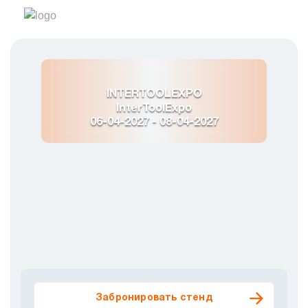
INTERTOOLEXPO
InterToolExpo
06-04-2027 - 08-04-2027
UZMEDEXPO
UZENERGYEXPO
UZSTROYEXPO
UZAGROEXPO
UZPRODEXPO
Забронировать стенд
INTERPACKEXPO