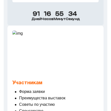
UZMETALMASHEXPO
91
16
55
34
Дней
Часов
Минут
Секунд
UZMININGEXPO
UZTECHTRANSEXPO
UZCHEMPLASTEXPO
UZSECUREEXPO
INTERTOOLEXPO
Участникам
Форма заявки
Преимущества выставок
ФОРМА ЗАЯВКИ
Советы по участию
Спонсорство