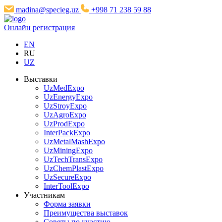
madina@specieg.uz
+998 71 238 59 88
Онлайн регистрация
EN
RU
UZ
Выставки
UzMedExpo
UzEnergyExpo
UzStroyExpo
UzAgroExpo
UzProdExpo
InterPackExpo
UzMetalMashExpo
UzMiningExpo
UzTechTransExpo
UzChemPlastExpo
UzSecureExpo
InterToolExpo
Участникам
Форма заявки
Преимущества выставок
Советы по участию