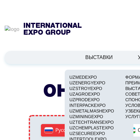
INTERNATIONAL
EXPO GROUP
ВЫСТАВКИ
UZMEDEXPO
ФОРМА
UZENERGYEXPO
ПРЕИ
ОНЛАЙН Р
UZSTROYEXPO
ВЫСТ
UZAGROEXPO
СОВЕТ
UZPRODEXPO
СПОН
INTERPACKEXPO
УСЛОВ
UZMETALMASHEXPO
УЗБЕК
UZMININGEXPO
УСЛУГ
UZTECHTRANSEXPO
UZCHEMPLASTEXPO
UZSECUREEXPO
INTERTOOLEXPO