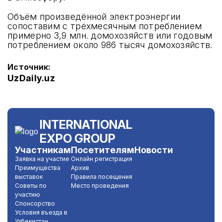
Объём произведённой электроэнергии
сопоставим с трёхмесячным потреблением
примерно 3,9 млн. домохозяйств или годовым
потреблением около 986 тысяч домохозяйств.
Источник:
UzDaily.uz
INTERNATIONAL
EXPO GROUP
Участникам
Посетителям
Новости
Заявка на участие
Онлайн регистрация
Преимущества
Архив
выставок
Правила посещения
Советы по
Место проведения
участию
Спонсорство
Условия въезда в
Узбекистан