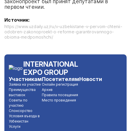
законопроект был принят депутатами в
первом чтении.
Источник:
https://www.uzdaily.uz/ru/v-uzbekistane-v-pervom-chtenii-
odobren-zakonoproekt-o-reforme-garantirovannogo-
obioma-medpomoshchi/
INTERNATIONAL
EXPO GROUP
Участникам
Посетителям
Новости
Заявка на участие
Онлайн регистрация
Преимущества
Архив
выставок
Правила посещения
Советы по
Место проведения
участию
Спонсорство
Условия въезда в
Узбекистан
Услуги