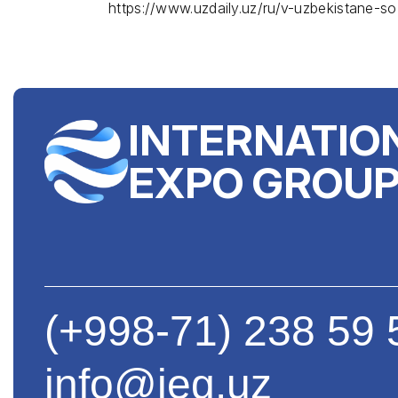
https://www.uzdaily.uz/ru/v-uzbekistane-s
INTERNATIO
EXPO GROU
(+998-71) 238 59 
info@ieg.uz