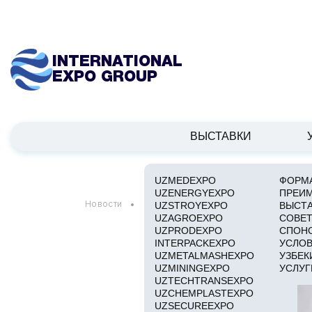
INTERNATIONAL
EXPO GROUP
ВЫСТАВКИ
UZMEDEXPO
ФОРМА
UZENERGYEXPO
ПРЕИ
Новости
В Узбекистане создается Агентство п
UZSTROYEXPO
ВЫСТ
UZAGROEXPO
СОВЕТ
UZPRODEXPO
СПОН
INTERPACKEXPO
УСЛОВ
UZMETALMASHEXPO
УЗБЕК
UZMININGEXPO
УСЛУГ
UZTECHTRANSEXPO
UZCHEMPLASTEXPO
UZSECUREEXPO