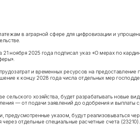
платежам в аграрной сфере для цифровизации и упроще
ельстве.
в 21 ноября 2025 года подписал указ «О мерах по кар
феры».
рудозатрат и временных ресурсов на предоставление п
шение к концу 2028 года числа отдельных мер господд
ве сельского хозяйства, будет разрабатывать новые ви
ления — от подачи заявлений до одобрения и выплаты с
ки, предусмотренные указом, будут реализовываться че
 через отдельные специальные расчетные счета (23210).