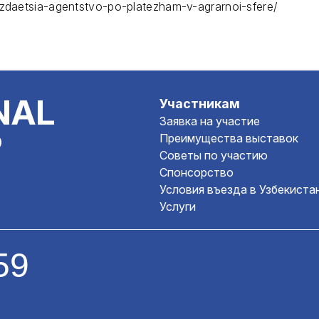
ozdaetsia-agentstvo-po-platezham-v-agrarnoi-sfere/
NAL
Участникам
Заявка на участие
P
Преимущества выставок
Советы по участию
Спонсорство
Условия въезда в Узбекиста
Услуги
59