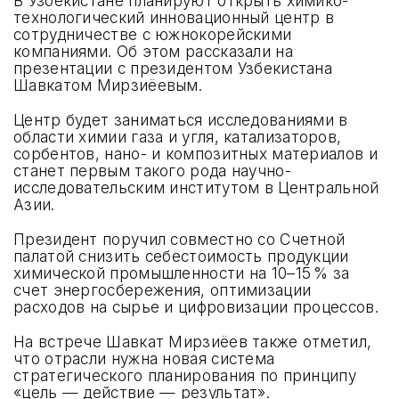
В Узбекистане планируют открыть химико-
технологический инновационный центр в
UZMETALMASHEXPO
сотрудничестве с южнокорейскими
компаниями. Об этом рассказали на
презентации с президентом Узбекистана
UZMININGEXPO
Шавкатом Мирзиёевым.
UZTECHTRANSEXPO
Центр будет заниматься исследованиями в
области химии газа и угля, катализаторов,
сорбентов, нано- и композитных материалов и
UZCHEMPLASTEXPO
станет первым такого рода научно-
исследовательским институтом в Центральной
UZSECUREEXPO
Азии.
Президент поручил совместно со Счетной
INTERTOOLEXPO
палатой снизить себестоимость продукции
химической промышленности на 10–15 % за
счет энергосбережения, оптимизации
расходов на сырье и цифровизации процессов.
На встрече Шавкат Мирзиёев также отметил,
ФОРМА ЗАЯВКИ
что отрасли нужна новая система
стратегического планирования по принципу
ПРЕИМУЩЕСТВА ВЫСТАВОК
«цель — действие — результат».