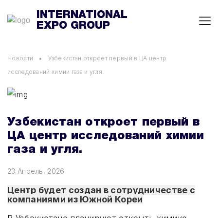
INTERNATIONAL
EXPO GROUP
Новости
Узбекистан откроет первый в ЦА центр
исследований химии газа и угля.
UZMEDEXPO
UZENERGYEXPO
Узбекистан откроет первый в
ЦА центр исследований химии
UZSTROYEXPO
газа и угля.
UZAGROEXPO
23 Апрель, 2026
UZPRODEXPO
Центр будет создан в сотрудничестве с
компаниями из Южной Кореи
INTERPACKEXPO