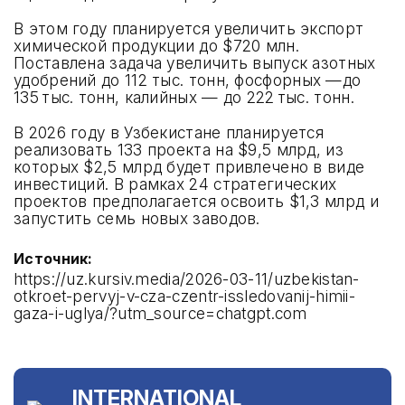
В этом году планируется увеличить экспорт
СОВЕТЫ ПО УЧАСТИЮ
химической продукции до $720 млн.
Поставлена задача увеличить выпуск азотных
СПОНСОРСТВО
удобрений до 112 тыс. тонн, фосфорных —до
135 тыс. тонн, калийных — до 222 тыс. тонн.
УСЛОВИЯ ВЪЕЗДА В УЗБЕКИСТАН
В 2026 году в Узбекистане планируется
реализовать 133 проекта на $9,5 млрд, из
УСЛУГИ
которых $2,5 млрд будет привлечено в виде
инвестиций. В рамках 24 стратегических
проектов предполагается освоить $1,3 млрд и
запустить семь новых заводов.
Источник:
ОНЛАЙН РЕГИСТРАЦИЯ
https://uz.kursiv.media/2026-03-11/uzbekistan-
otkroet-pervyj-v-cza-czentr-issledovanij-himii-
АРХИВ
gaza-i-uglya/?utm_source=chatgpt.com
ПРАВИЛА ПОСЕЩЕНИЯ
INTERNATIONAL
МЕСТО ПРОВЕДЕНИЯ