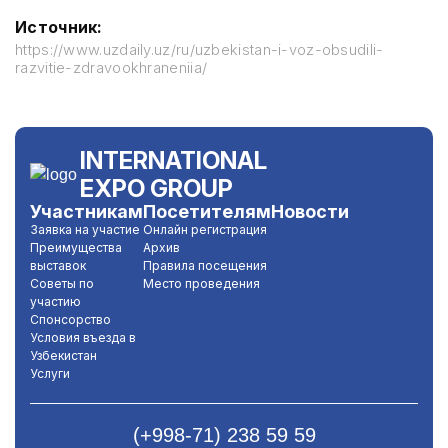
Источник:
https://www.uzdaily.uz/ru/uzbekistan-i-voz-obsudili-
razvitie-zdravookhraneniia/
INTERNATIONAL
EXPO GROUP
Участникам
Посетителям
Новости
Заявка на участие
Онлайн регистрация
Преимущества
Архив
выставок
Правила посещения
Советы по
Место проведения
участию
Спонсорство
Условия въезда в
Узбекистан
Услуги
(+998-71) 238 59 59