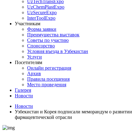
UzTechTransExpo
UzChemPlastExpo
UzSecureExpo
InterToolExpo
Участникам
Форма заявки
Преимущества выставок
Советы по участию
Спонсорство
Условия въезда в Узбекистан
Услуги
Посетителям
Онлайн регистрация
Архив
Правила посещения
Место проведения
Галерея
Новости
Новости
Узбекистан и Корея подписали меморандум о развитии
фармацевтической отрасли