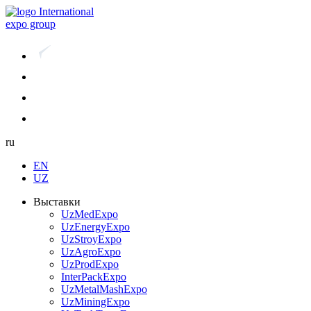
International
expo group
ru
EN
UZ
Выставки
UzMedExpo
UzEnergyExpo
UzStroyExpo
UzAgroExpo
UzProdExpo
InterPackExpo
UzMetalMashExpo
UzMiningExpo