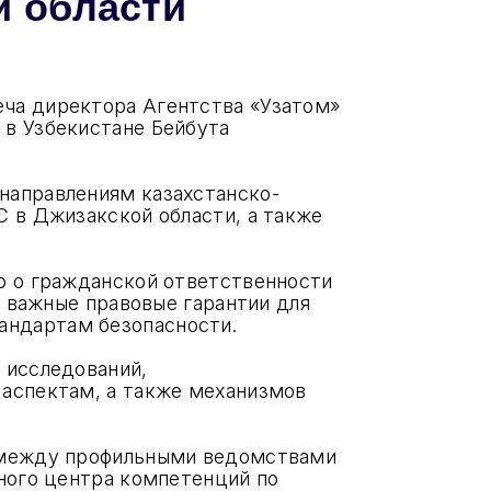
й области
реча директора Агентства «Узатом»
 в Узбекистане Бейбута
направлениям казахстанско-
С в Джизакской области, а также
ю о гражданской ответственности
т важные правовые гарантии для
андартам безопасности.
 исследований,
 аспектам, а также механизмов
и между профильными ведомствами
ного центра компетенций по