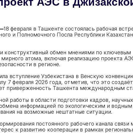
проект АЭС в Джизакско
 —
18 февраля в Ташкенте состоялась рабочая вст
ого и Полномочного Посла Республики Казахстан
ли конструктивный обмен мнениями по ключевым 
 мирного атома, включая реализацию проекта АЭ
езопасности в регионе.
нила вступление Узбекистана в Венскую конвенци
лу 7 февраля 2026 года, отметив, что это создаё
ает приверженность Ташкента международным ст
й работы в области подготовки кадров, научных
 обмена информацией по экологическим и водным
ования на возможные нештатные ситуации.
ормирования постоянного рабочего канала связ
терес к развитию кооперации в рамках региональ