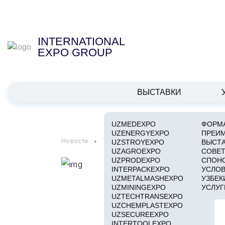
INTERNATIONAL
EXPO GROUP
ВЫСТАВКИ
UZMEDEXPO
ФОРМА
UZENERGYEXPO
ПРЕИ
Новости
Узбекистан и Казахстан обсудили сот
UZSTROYEXPO
ВЫСТ
UZAGROEXPO
СОВЕТ
UZPRODEXPO
СПОН
INTERPACKEXPO
УСЛОВ
UZMETALMASHEXPO
УЗБЕК
UZMININGEXPO
УСЛУГ
UZTECHTRANSEXPO
UZCHEMPLASTEXPO
UZSECUREEXPO
INTERTOOLEXPO