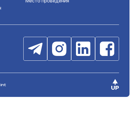
Место проведения
н
int
UP