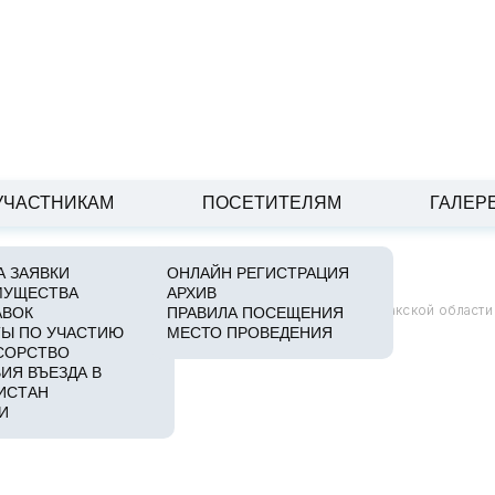
УЧАСТНИКАМ
ПОСЕТИТЕЛЯМ
ГАЛЕР
 ЗАЯВКИ
ОНЛАЙН РЕГИСТРАЦИЯ
МУЩЕСТВА
АРХИВ
рудничество в сфере мирного атома и проект АЭС в Джизакской области
АВОК
ПРАВИЛА ПОСЕЩЕНИЯ
Ы ПО УЧАСТИЮ
МЕСТО ПРОВЕДЕНИЯ
СОРСТВО
ИЯ ВЪЕЗДА В
ИСТАН
И