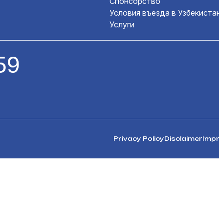
Спонсорство
Условия въезда в Узбекиста
Услуги
59
Privacy Policy
Disclaimer
Impr