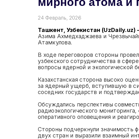
мирного атома и 
24 Февраль, 2026
Ташкент, Узбекистан (UzDaily.uz)
Азима Ахмедхаджаева и Чрезвычайн
Атамкулова.
В ходе переговоров стороны прове
узбекского сотрудничества в сфере
вопросы ядерной и экологической б
Казахстанская сторона высоко оце
за ядерный ущерб, вступившую в си
соседних государств и подтвержд
Обсуждались перспективы совместно
радиоэкологического мониторинга,
оперативного оповещения и реагир
Стороны подчеркнули значимость ф
двух стран и выразили взаимный ин