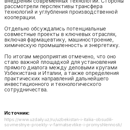
внедрения современных технологий. Стороны
рассмотрели перспективы трансфера
технологий и углубления производственной
кооперации.
Отдельно обсуждались потенциальные
совместные проекты в ключевых отраслях,
включая фармацевтику, машиностроение,
химическую промышленность и энергетику.
По итогам мероприятия отмечено, что оно
стало важной площадкой для установления
прямого диалога между деловыми кругами
Узбекистана и Италии, а также определения
практических направлений дальнейшего
инвестиционного и технологического
сотрудничества.
Источник:
https://www.uzdaily.uz/ru/uzbekistan-i-italiia-obsudili-
sovmestnye-proekty-v-farmatsevtike-i-promyshlennosti/