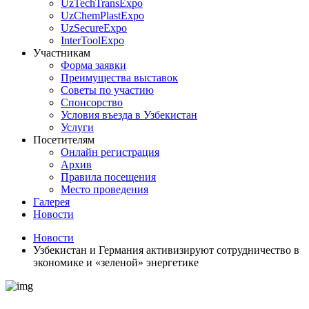
UzTechTransExpo
UzChemPlastExpo
UzSecureExpo
InterToolExpo
Участникам
Форма заявки
Преимущества выставок
Советы по участию
Спонсорство
Условия въезда в Узбекистан
Услуги
Посетителям
Онлайн регистрация
Архив
Правила посещения
Место проведения
Галерея
Новости
Новости
Узбекистан и Германия активизируют сотрудничество в
экономике и «зеленой» энергетике