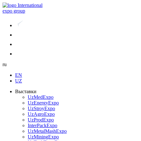
International
expo group
ru
EN
UZ
Выставки
UzMedExpo
UzEnergyExpo
UzStroyExpo
UzAgroExpo
UzProdExpo
InterPackExpo
UzMetalMashExpo
UzMiningExpo