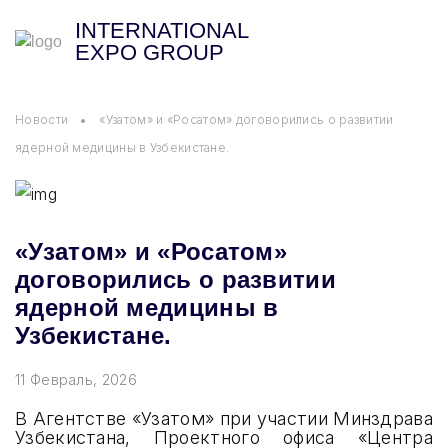
INTERNATIONAL
EXPO GROUP
Новости
«Узатом» и «Росатом» договорились о развитии
ядерной медицины в Узбекистане.
UZMEDEXPO
UZENERGYEXPO
«Узатом» и «Росатом»
договорились о развитии
UZSTROYEXPO
ядерной медицины в
Узбекистане.
UZAGROEXPO
11 Февраль, 2026
UZPRODEXPO
В Агентстве «Узатом» при участии Минздрава
INTERPACKEXPO
Узбекистана, Проектного офиса «Центра