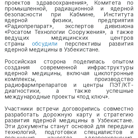
проектов здравоохранения», Комитета по
промышленной, радиационной и ядерной
UZMETALMASHEXPO
безопасности при Кабмине, Института
ядерной физики, предприятия
«Радиопрепарат», экспертов дивизиона
UZMININGEXPO
«Росатом Технологии Сооружения», а также
ведущих медицинских центров
UZTECHTRANSEXPO
страны
обсудили
перспективы развития
ядерной медицины в Узбекистане.
UZCHEMPLASTEXPO
Российская сторона поделилась опытом
создания современной инфраструктуры
UZSECUREEXPO
ядерной медицины, включая циклотронные
комплексы, производство
радиофармпрепаратов и центры ПЭТ/КТ-
INTERTOOLEXPO
диагностики, а также успешные
международные проекты «под ключ».
Участники встречи договорились совместно
разработать дорожную карту и стратегию
ФОРМА ЗАЯВКИ
развития ядерной медицины в Узбекистане.
Эти документы станут основой для передачи
технологий, подготовки специалистов и
ПРЕИМУЩЕСТВА ВЫСТАВОК
повышения качества здравоохранения.