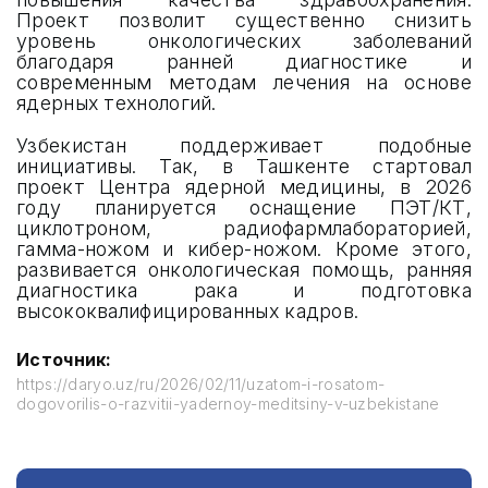
Проект позволит существенно снизить
уровень онкологических заболеваний
СОВЕТЫ ПО УЧАСТИЮ
благодаря ранней диагностике и
современным методам лечения на основе
СПОНСОРСТВО
ядерных технологий.
Узбекистан поддерживает подобные
УСЛОВИЯ ВЪЕЗДА В УЗБЕКИСТАН
инициативы. Так, в Ташкенте стартовал
проект Центра ядерной медицины, в 2026
УСЛУГИ
году планируется оснащение ПЭТ/КТ,
циклотроном, радиофармлабораторией,
гамма-ножом и кибер-ножом. Кроме этого,
развивается онкологическая помощь, ранняя
диагностика рака и подготовка
высококвалифицированных кадров.
ОНЛАЙН РЕГИСТРАЦИЯ
Источник:
АРХИВ
https://daryo.uz/ru/2026/02/11/uzatom-i-rosatom-
dogovorilis-o-razvitii-yadernoy-meditsiny-v-uzbekistane
ПРАВИЛА ПОСЕЩЕНИЯ
МЕСТО ПРОВЕДЕНИЯ