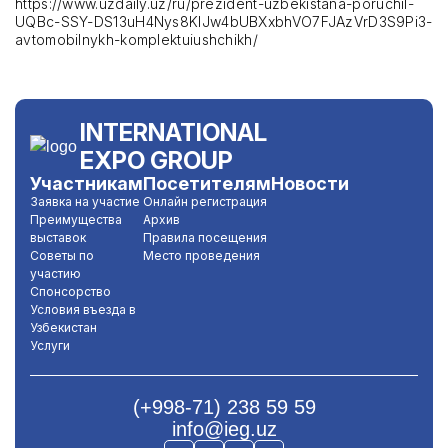
https://www.uzdaily.uz/ru/prezident-uzbekistana-poruchil-
UQBc-SSY-DS13uH4Nys8KIJw4bUBXxbhVO7FJAzVrD3S9Pi3-
avtomobilnykh-komplektuiushchikh/
INTERNATIONAL
EXPO GROUP
Участникам
Посетителям
Новости
Заявка на участие
Онлайн регистрация
Преимущества
Архив
выставок
Правила посещения
Советы по
Место проведения
участию
Спонсорство
Условия въезда в
Узбекистан
Услуги
(+998-71) 238 59 59
info@ieg.uz