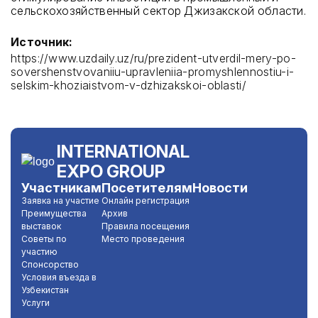
сельскохозяйственный сектор Джизакской области.
Источник:
https://www.uzdaily.uz/ru/prezident-utverdil-mery-po-
sovershenstvovaniiu-upravleniia-promyshlennostiu-i-
selskim-khoziaistvom-v-dzhizakskoi-oblasti/
INTERNATIONAL
EXPO GROUP
Участникам
Посетителям
Новости
Заявка на участие
Онлайн регистрация
Преимущества
Архив
выставок
Правила посещения
Советы по
Место проведения
участию
Спонсорство
Условия въезда в
Узбекистан
Услуги