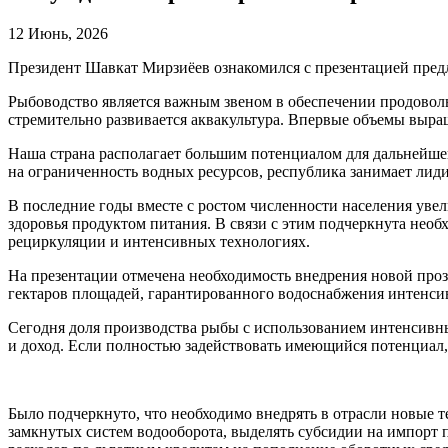
12 Июнь, 2026
Президент Шавкат Мирзиёев ознакомился с презентацией пред
Рыбоводство является важным звеном в обеспечении продовол
стремительно развивается аквакультура. Впервые объемы выр
Наша страна располагает большим потенциалом для дальнейшего
на ограниченность водных ресурсов, республика занимает ли
В последние годы вместе с ростом численности населения уве
здоровья продуктом питания. В связи с этим подчеркнута необ
рециркуляции и интенсивных технологиях.
На презентации отмечена необходимость внедрения новой проз
гектаров площадей, гарантированного водоснабжения интенси
Сегодня доля производства рыбы с использованием интенсивны
и доход. Если полностью задействовать имеющийся потенциал,
Было подчеркнуто, что необходимо внедрять в отрасли новые 
замкнутых систем водооборота, выделять субсидии на импорт 