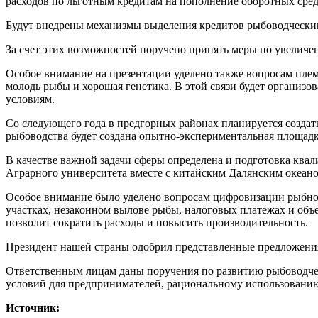
расходов по льготным кредитам на пополнение оборотных сред
Будут внедрены механизмы выделения кредитов рыбоводческим
За счет этих возможностей поручено принять меры по увеличе
Особое внимание на презентации уделено также вопросам плем
молодь рыбы и хорошая генетика. В этой связи будет организо
условиям.
Со следующего года в предгорных районах планируется создать
рыбоводства будет создана опытно-экспериментальная площадк
В качестве важной задачи сферы определена и подготовка ква
Аграрного университета вместе с китайским Далянским океан
Особое внимание было уделено вопросам цифровизации рыбно
участках, незаконном вылове рыбы, налоговых платежах и объ
позволит сократить расходы и повысить производительность.
Президент нашей страны одобрил представленные предложения
Ответственным лицам даны поручения по развитию рыбоводчес
условий для предпринимателей, рациональному использованию
Источник: