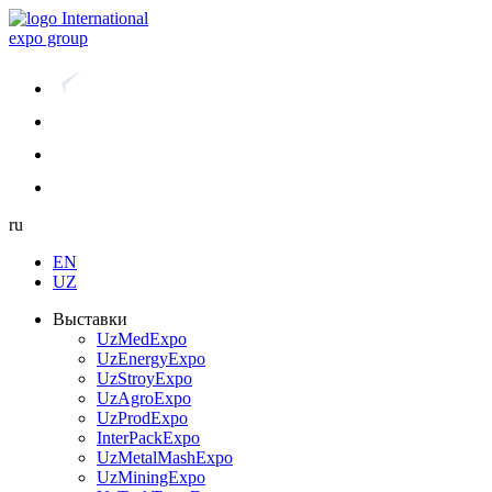
International
expo group
ru
EN
UZ
Выставки
UzMedExpo
UzEnergyExpo
UzStroyExpo
UzAgroExpo
UzProdExpo
InterPackExpo
UzMetalMashExpo
UzMiningExpo