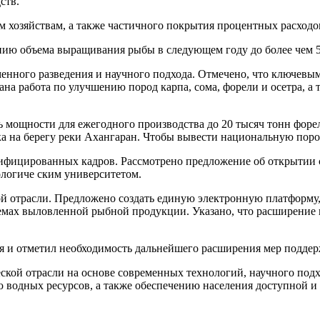
ств.
 хозяйствам, а также частичного покрытия процентных расходо
нию объема выращивания рыбы в следующем году до более чем 5
енного разведения и научного подхода. Отмечено, что ключевы
вана работа по улучшению пород карпа, сома, форели и осетра, 
 мощности для ежегодного производства до 20 тысяч тонн форел
а на берегу реки Ахангаран. Чтобы вывести национальную поро
лифицированных кадров. Рассмотрено предложение об открытии с
ологиче ским университетом.
й отрасли. Предложено создать единую электронную платформу
емах выловленной рыбной продукции. Указано, что расширение 
 и отметил необходимость дальнейшего расширения мер поддер
кой отрасли на основе современных технологий, научного под
 водных ресурсов, а также обеспечению населения доступной и