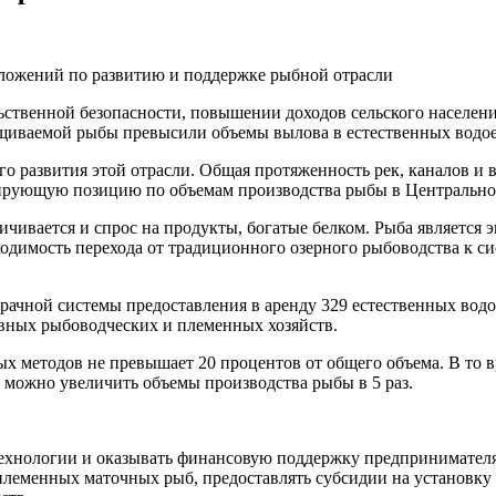
ложений по развитию и поддержке рыбной отрасли
ьственной безопасности, повышении доходов сельского населен
ащиваемой рыбы превысили объемы вылова в естественных водо
 развития этой отрасли. Общая протяженность рек, каналов и в
дирующую позицию по объемам производства рыбы в Центральной
личивается и спрос на продукты, богатые белком. Рыба являетс
ходимость перехода от традиционного озерного рыбоводства к с
рачной системы предоставления в аренду 329 естественных вод
вных рыбоводческих и племенных хозяйств.
х методов не превышает 20 процентов от общего объема. В то 
 можно увеличить объемы производства рыбы в 5 раз.
технологии и оказывать финансовую поддержку предпринимателям
племенных маточных рыб, предоставлять субсидии на установку