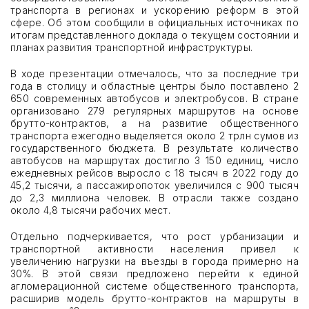
транспорта в регионах и ускорению реформ в этой
сфере. Об этом сообщили в официальных источниках по
UZMETALMASHEXPO
итогам представленного доклада о текущем состоянии и
планах развития транспортной инфраструктуры.
UZMININGEXPO
В ходе презентации отмечалось, что за последние три
года в столицу и областные центры было поставлено 2
UZTECHTRANSEXPO
650 современных автобусов и электробусов. В стране
организовано 279 регулярных маршрутов на основе
брутто-контрактов, а на развитие общественного
UZCHEMPLASTEXPO
транспорта ежегодно выделяется около 2 трлн сумов из
государственного бюджета. В результате количество
UZSECUREEXPO
автобусов на маршрутах достигло 3 150 единиц, число
ежедневных рейсов выросло с 18 тысяч в 2022 году до
45,2 тысячи, а пассажиропоток увеличился с 900 тысяч
INTERTOOLEXPO
до 2,3 миллиона человек. В отрасли также создано
около 4,8 тысячи рабочих мест.
Отдельно подчеркивается, что рост урбанизации и
транспортной активности населения привел к
увеличению нагрузки на въезды в города примерно на
ФОРМА ЗАЯВКИ
30%. В этой связи предложено перейти к единой
агломерационной системе общественного транспорта,
расширив модель брутто-контрактов на маршруты в
ПРЕИМУЩЕСТВА ВЫСТАВОК