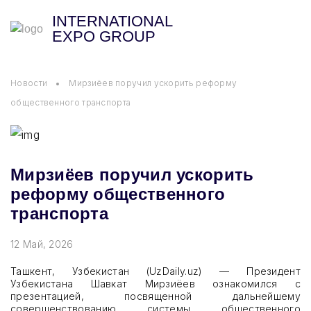
INTERNATIONAL
EXPO GROUP
Новости
Мирзиёев поручил ускорить реформу
общественного транспорта
UZMEDEXPO
UZENERGYEXPO
Мирзиёев поручил ускорить
реформу общественного
UZSTROYEXPO
транспорта
UZAGROEXPO
12 Май, 2026
UZPRODEXPO
Ташкент, Узбекистан (UzDaily.uz) — Президент
Узбекистана Шавкат Мирзиёев ознакомился с
презентацией, посвященной дальнейшему
INTERPACKEXPO
совершенствованию системы общественного