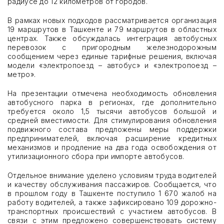
радиусе до 12 километров от городов.
СОВЕТЫ ПО УЧАСТИЮ
В рамках новых подходов рассматривается организация
19 маршрутов в Ташкенте и 79 маршрутов в областных
центрах. Также обсуждалась интеграция автобусных
СПОНСОРСТВО
перевозок с пригородным железнодорожным
сообщением через единые тарифные решения, включая
модели «электропоезд – автобус» и «электропоезд –
УСЛОВИЯ ВЪЕЗДА В УЗБЕКИСТАН
метро».
УСЛУГИ
На презентации отмечена необходимость обновления
автобусного парка в регионах, где дополнительно
требуется около 1,5 тысячи автобусов большой и
средней вместимости. Для стимулирования обновления
подвижного состава предложены меры поддержки
предпринимателей, включая расширение кредитных
ОНЛАЙН РЕГИСТРАЦИЯ
механизмов и продление на два года освобождения от
утилизационного сбора при импорте автобусов.
АРХИВ
Отдельное внимание уделено условиям труда водителей
и качеству обслуживания пассажиров. Сообщается, что
в прошлом году в Ташкенте поступило 1 670 жалоб на
ПРАВИЛА ПОСЕЩЕНИЯ
работу водителей, а также зафиксировано 109 дорожно-
транспортных происшествий с участием автобусов. В
МЕСТО ПРОВЕДЕНИЯ
связи с этим предложено совершенствовать систему