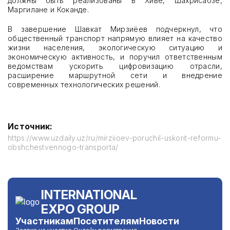
должны быть реализованы в Хиве, Шахрисабзе,
Маргилане и Коканде.
В завершение Шавкат Мирзиёев подчеркнул, что
общественный транспорт напрямую влияет на качество
жизни населения, экологическую ситуацию и
экономическую активность, и поручил ответственным
ведомствам ускорить цифровизацию отрасли,
расширение маршрутной сети и внедрение
современных технологических решений.
Источник:
https://www.uzdaily.uz/ru/mirziioev-poruchil-uskorit-reformu-
obshchestvennogo-transporta/
INTERNATIONAL
EXPO GROUP
Участникам
Посетителям
Новости