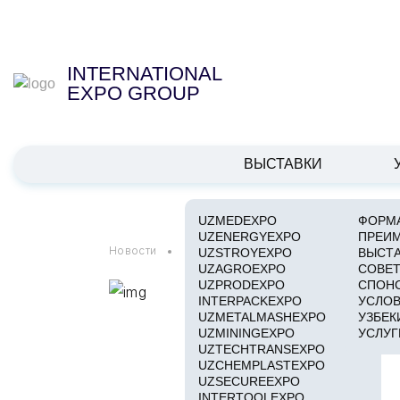
INTERNATIONAL
EXPO GROUP
ВЫСТАВКИ
UZMEDEXPO
ФОРМА
UZENERGYEXPO
ПРЕИ
Новости
Министры ЦА обсудили водно-энерге
UZSTROYEXPO
ВЫСТ
UZAGROEXPO
СОВЕТ
UZPRODEXPO
СПОН
INTERPACKEXPO
УСЛОВ
UZMETALMASHEXPO
УЗБЕК
UZMININGEXPO
УСЛУГ
UZTECHTRANSEXPO
UZCHEMPLASTEXPO
UZSECUREEXPO
INTERTOOLEXPO