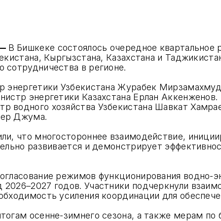
 —
В Бишкеке состоялось очередное квартальное 
бекистана, Кыргызстана, Казахстана и Таджикист
 сотрудничества в регионе.
тр энергетики Узбекистана Журабек Мирзамахмуд
инистр энергетики Казахстана Ерлан Аккенженов.
р водного хозяйства Узбекистана Шавкат Хамрае
лер Джума.
ли, что многостороннее взаимодействие, иниции
тельно развивается и демонстрирует эффективност
согласование режимов функционирования водно-э
 2026–2027 годов. Участники подчеркнули взаим
обходимость усиления координации для обеспечен
тогам осенне-зимнего сезона, а также мерам по 