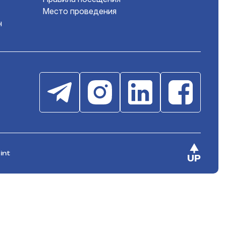
Место проведения
н
int
UP