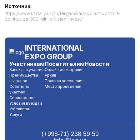
Источник:
https://www.uzdaily.uz/ru/ferganskaia-oblast-postroit-
bolnitsu-za-300-mln-s-vision-invest/
INTERNATIONAL
EXPO GROUP
Участникам
Посетителям
Новости
Заявка на участие
Онлайн регистрация
Преимущества
Архив
выставок
Правила посещения
Советы по
Место проведения
участию
Спонсорство
Условия въезда в
Узбекистан
Услуги
(+998-71) 238 59 59