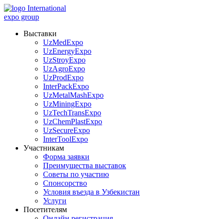
International
expo group
Выставки
UzMedExpo
UzEnergyExpo
UzStroyExpo
UzAgroExpo
UzProdExpo
InterPackExpo
UzMetalMashExpo
UzMiningExpo
UzTechTransExpo
UzChemPlastExpo
UzSecureExpo
InterToolExpo
Участникам
Форма заявки
Преимущества выставок
Советы по участию
Спонсорство
Условия въезда в Узбекистан
Услуги
Посетителям
Онлайн регистрация