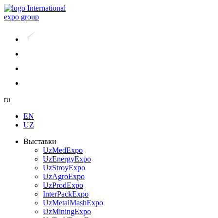
International
expo group
ru
EN
UZ
Выставки
UzMedExpo
UzEnergyExpo
UzStroyExpo
UzAgroExpo
UzProdExpo
InterPackExpo
UzMetalMashExpo
UzMiningExpo